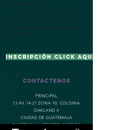
Laboratorios y práctica
Se entrega certificado de asistencia,
educación informal no conduce a
título alguno o certificado de aptitud
ocupacional.
INSCRIPCIÓN CLICK AQUI
CONTACTENOS
PRINCIPAL
13 AV. 14-21 ZONA 10, COLONIA
OAKLAND II
CIUDAD DE GUATEMALA
GUATEMALA - CENTRO AMERICA