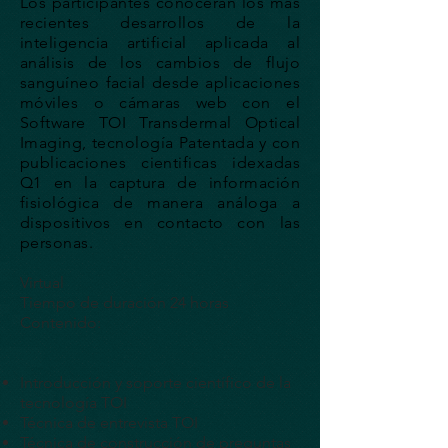
Los participantes conocerán los más
recientes desarrollos de la
inteligencia artificial aplicada al
análisis de los cambios de flujo
sanguíneo facial desde aplicaciones
móviles o cámaras web con el
Software TOI Transdermal Optical
Imaging, tecnología Patentada y con
publicaciones cientificas idexadas
Q1 en la captura de información
fisiológica de manera análoga a
dispositivos en contacto con las
personas.
Virtual
Tiempo de duración 24 horas
Contenido:
Introducción y soporte científico de la
tecnología TOI
Técnica de entrevista TOI
Técnica de construcción de preguntas