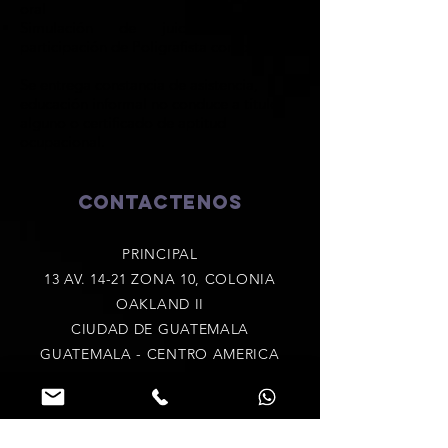
oral
Simulación de juicio oral con
participación de Poligrafista como perito
Se entrega constancia de asistencia,
educación informal no conduce a título
alguno o certificado de aptitud
ocupacional.
CONTACTENOS
PRINCIPAL
13 AV. 14-21 ZONA 10, COLONIA
OAKLAND II
CIUDAD DE GUATEMALA
GUATEMALA - CENTRO AMERICA