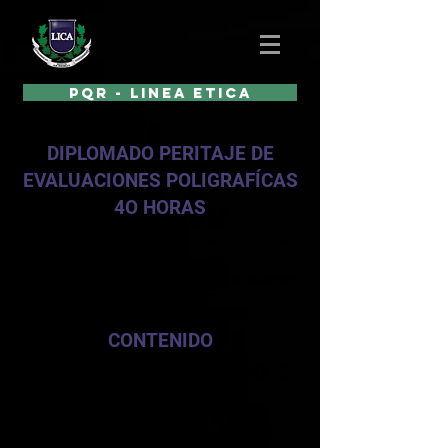
PQR - LINEA ETICA
DIPLOMADO PERITAJE DE
EVALUACIONES POLIGRAFÍCAS
4O HORAS
Este diplomado busca orientar en los
conceptos Forenses y legales que
intervienen en la aplicación de un examen
de Polígrafo como prueba judicial.
CONTENIDO
EL POLÍGRAFO COMO MEDIO DE
PRUEBA
El módulo se encuentra orientado a