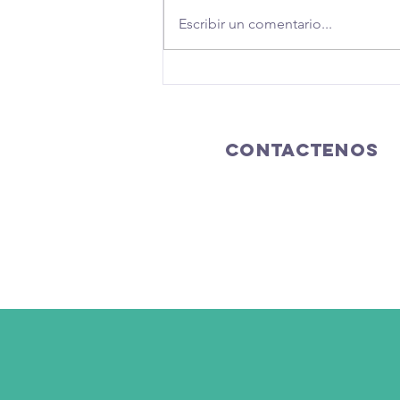
Escribir un comentario...
Predicto, la aplicación que
busca combatir la
corrupción
CONTACTENOS
PRINCIPAL
13 AV. 14-21 ZONA 10, COLO
CIUDAD DE GUATEMALA
GUATEMALA - CENTRO AMER