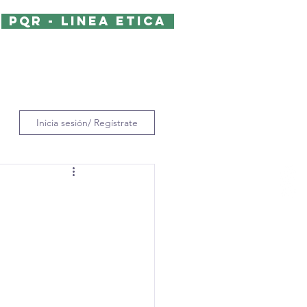
PQR - LINEA ETICA
ontacto
Politica de privacidad y SIG
Inicia sesión/ Regístrate