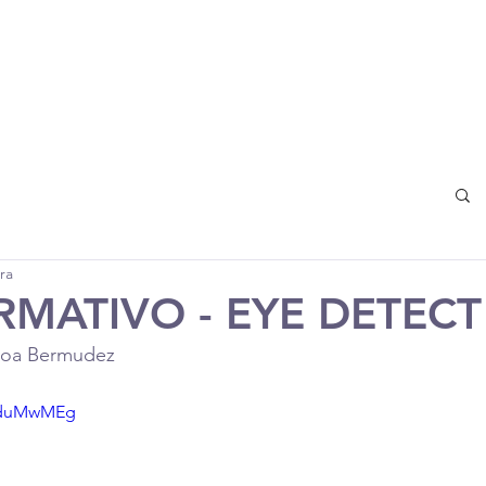
e Equipos
Entrenamiento
Inscripciones
Publicaciones
C
ra
RMATIVO - EYE DETECT
voa Bermudez
G7duMwMEg