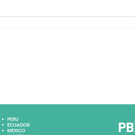
habla para le nuevo siglo sobre el
aumento del uso de los
exámenes de credibilidad en el
Prem
país.
NIA OAKLAND II
ICA
PERU
PB
ECUADOR
MEXICO