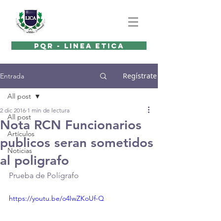
PQR - LINEA ETICA
Regístrate
Entrada
All post
2 dic 2016
1 min de lectura
All post
Nota RCN Funcionarios
Artículos
publicos seran sometidos
Noticias
al poligrafo
Prueba de Polígrafo
https://youtu.be/o4IwZKoUf-Q